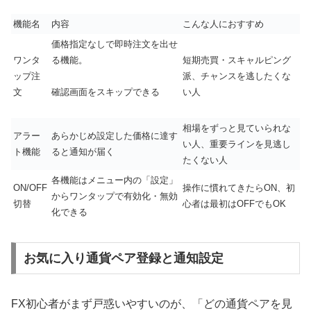
機能名
内容
こんな人におすすめ
価格指定なしで即時注文を出せ
ワンタ
る機能。
短期売買・スキャルピング
ップ注
派、チャンスを逃したくな
文
い人
確認画面をスキップできる
相場をずっと見ていられな
アラー
あらかじめ設定した価格に達す
い人、重要ラインを見逃し
ト機能
ると通知が届く
たくない人
各機能はメニュー内の「設定」
ON/OFF
操作に慣れてきたらON、初
からワンタップで有効化・無効
切替
心者は最初はOFFでもOK
化できる
お気に入り通貨ペア登録と通知設定
FX初心者がまず戸惑いやすいのが、「どの通貨ペアを見