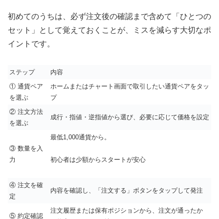
初めてのうちは、必ず注文後の確認まで含めて「ひとつの
セット」として覚えておくことが、ミスを減らす大切なポ
イントです。
ステップ
内容
① 通貨ペア
ホームまたはチャート画面で取引したい通貨ペアをタッ
を選ぶ
プ
② 注文方法
成行・指値・逆指値から選び、必要に応じて価格を設定
を選ぶ
最低1,000通貨から。
③ 数量を入
力
初心者は少額からスタートが安心
④ 注文を確
内容を確認し、「注文する」ボタンをタップして発注
定
注文履歴または保有ポジションから、注文が通ったか
⑤ 約定確認